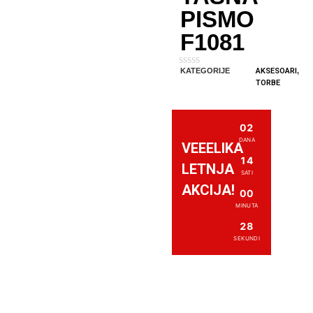
PISMO
F1081
KATEGORIJE
AKSESOARI
,
Ocenjeno
TORBE
sa
0
od
5
02
DANA
VEEELIKA
14
LETNJA
SATI
AKCIJA!
00
MINUTA
28
SEKUNDI