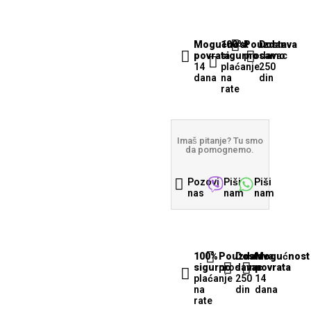
Mogućnost
100%
Pouzdan
Dostava
povrata
sigurno
prodavac
samo
14
plaćanje
250
dana
na
din
rate
Imaš pitanje? Tu smo
da pomognemo.
Pozovi
Piši
Piši
nas
nam
nam
100%
Pouzdan
Dostava
Mogućnost
sigurno
prodavac
samo
povrata
plaćanje
250
14
na
din
dana
rate