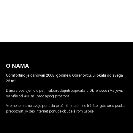
O NAMA
Comfortino je osnovan 2008. godine u Obrenovcu, u lokalu od svega
25 m².
Danas poslujemo u pet maloprodajnih objekata u Obrenovcu i Valjevu,
sa više od 400 m² prodajnog prostora.
Vremenom smo svoju ponudu proširili i na online tržište, gde smo postali
prepoznatljiv deo internet ponude obuće širom Srbije.