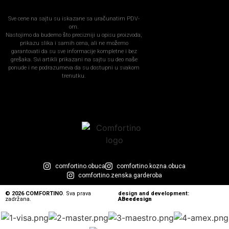
Sve cene na sajtu su iskazane sa uračunatim PDV-
om.
Nastojimo da budemo što precizniji u opisu proizvoda,
prikazu slika i samih cena, ali ne možemo
garantovati da su sve informacije kompletne i bez
grešaka. Svi artikli prikazani na sajtu su deo naše
ponude i ne podrazumeva da su dostupni u svakom
trenutku.
comfortino.obuca
comfortino.kozna.obuca
comfortino.zenska.garderoba
© 2026 COMFORTINO
. Sva prava
design and development:
zadržana.
ABeedesign