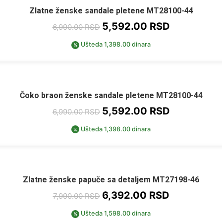
Zlatne ženske sandale pletene MT28100-44
5,592.00
RSD
6,990.00
RSD
Ušteda 1,398.00 dinara
%
Čoko braon ženske sandale pletene MT28100-44
5,592.00
RSD
6,990.00
RSD
Ušteda 1,398.00 dinara
%
Zlatne ženske papuče sa detaljem MT27198-46
6,392.00
RSD
7,990.00
RSD
Ušteda 1,598.00 dinara
%