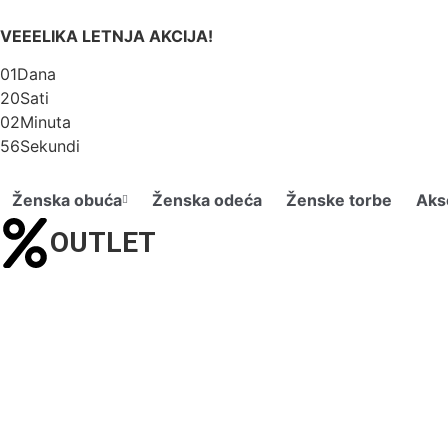
VEEELIKA LETNJA AKCIJA!
01
Dana
20
Sati
02
Minuta
56
Sekundi
Ženska obuća
Ženska odeća
Ženske torbe
Aks
OUTLET