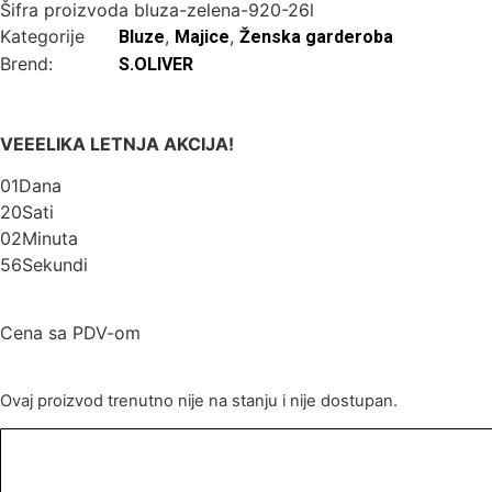
Šifra proizvoda
bluza-zelena-920-26l
Kategorije
,
,
Bluze
Majice
Ženska garderoba
Brend:
S.OLIVER
VEEELIKA LETNJA AKCIJA!
01
Dana
20
Sati
02
Minuta
56
Sekundi
Cena sa PDV-om
Ovaj proizvod trenutno nije na stanju i nije dostupan.