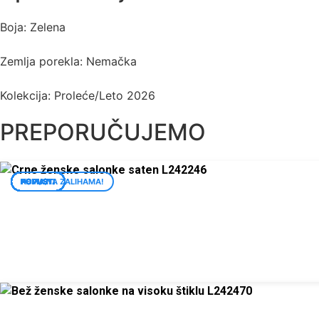
Boja: Zelena
Zemlja porekla: Nemačka
Kolekcija: Proleće/Leto 2026
PREPORUČUJEMO
POPUST!
NEMA NA ZALIHAMA!
POPUST!
POPUST!
POPUST!
POPUST!
POPUST!
POPUST!
POPUST!
POPUST!
POPUST!
POPUST!
POPUST!
POPUST!
POPUST!
POPUST!
POPUST!
POPUST!
POPUST!
POPUST!