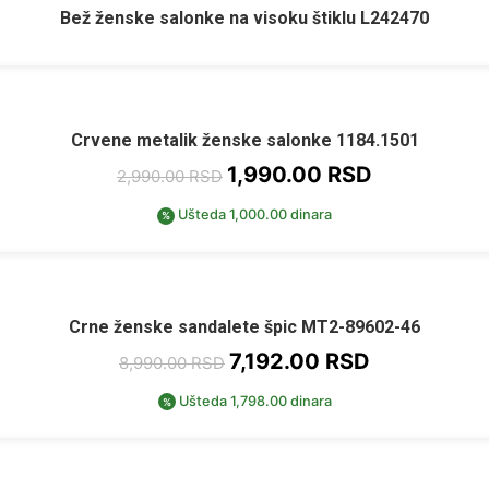
Bež ženske salonke na visoku štiklu L242470
Crvene metalik ženske salonke 1184.1501
1,990.00
RSD
2,990.00
RSD
Ušteda 1,000.00 dinara
%
Crne ženske sandalete špic MT2-89602-46
7,192.00
RSD
8,990.00
RSD
Ušteda 1,798.00 dinara
%