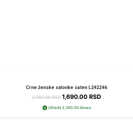
Crne ženske salonke saten L242246
1,690.00
RSD
3,990.00
RSD
Ušteda 2,300.00 dinara
%