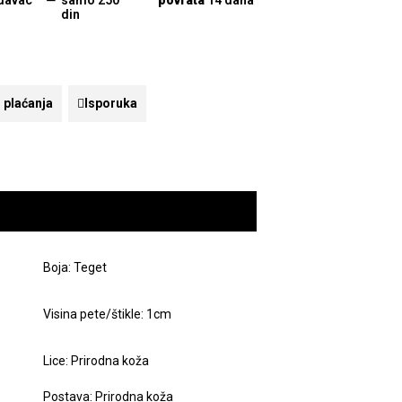
davac
samo 250
povrata
14 dana
din
 plaćanja
Isporuka
Boja: Teget
Visina pete/štikle: 1cm
Lice: Prirodna koža
Postava: Prirodna koža