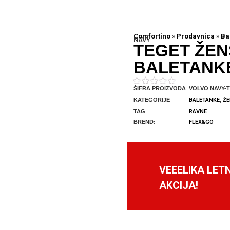
Comfortino
»
Prodavnica
»
Ba
NAVY
TEGET ŽE
BALETANK
ŠIFRA PROIZVODA
VOLVO NAVY-T
Ocenjeno
sa
KATEGORIJE
BALETANKE
,
ŽE
0
TAG
RAVNE
od
BREND:
FLEX&GO
5
VEEELIKA LET
AKCIJA!