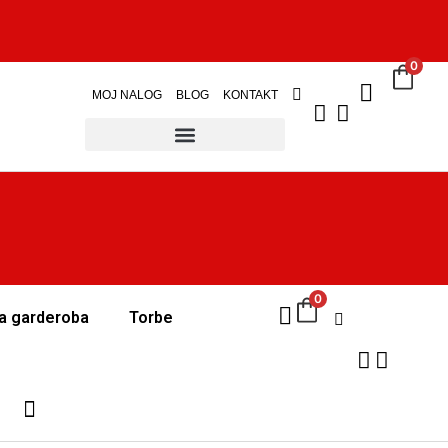
0
MOJ NALOG
BLOG
KONTAKT
0
a garderoba
Torbe