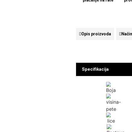
plaćanje na rate
pro
Opis proizvoda
Način
Specifikacija