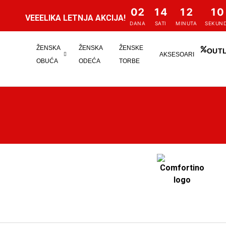
02
14
12
10
VEEELIKA LETNJA AKCIJA!
DANA
SATI
MINUTA
SEKUND
ŽENSKA
ŽENSKA
ŽENSKE
OUT
AKSESOARI
OBUĆA
ODEĆA
TORBE