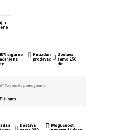
j u
jene
00% sigurno
Pouzdan
Dostava
laćanje na
prodavac
samo 250
ate
din
nje? Tu smo da pomognemo.
Piši nam
zdan
Dostava
Mogućnost