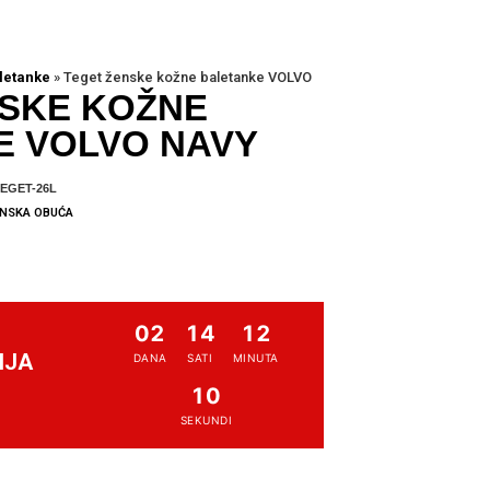
letanke
»
Teget ženske kožne baletanke VOLVO
NSKE KOŽNE
E VOLVO NAVY
EGET-26L
NSKA OBUĆA
02
14
12
NJA
DANA
SATI
MINUTA
10
SEKUNDI