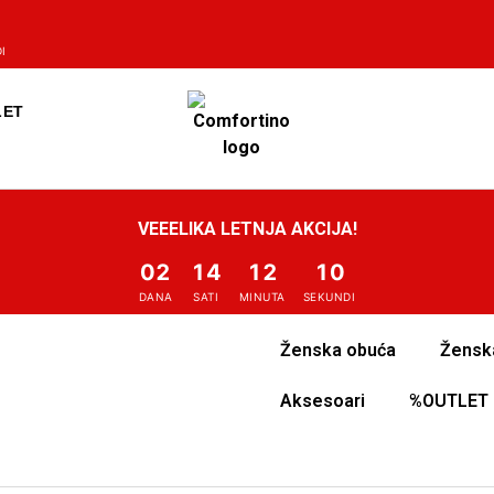
I
LET
VEEELIKA LETNJA AKCIJA!
02
14
12
10
DANA
SATI
MINUTA
SEKUNDI
Ženska obuća
Žensk
Aksesoari
%OUTLET