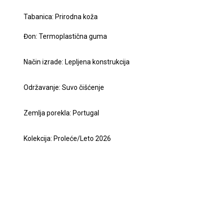
Tabanica: Prirodna koža
Đon: Termoplastična guma
Način izrade: Lepljena konstrukcija
Održavanje: Suvo čišćenje
Zemlja porekla: Portugal
Kolekcija: Proleće/Leto 2026