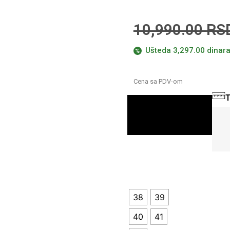
10,990.00
RS
Ušteda 3,297.00 dinar
%
Cena sa PDV-om
T
DODAJ U
KORPU
38
39
40
41