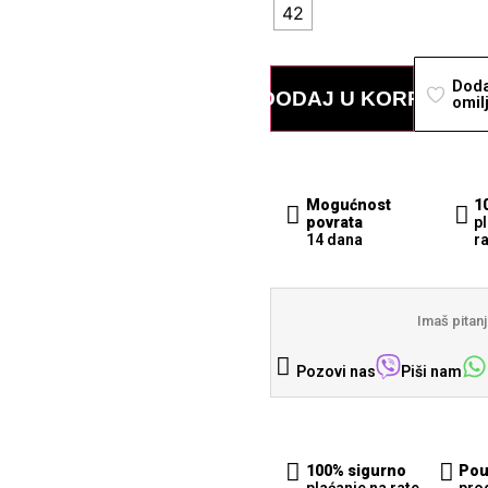
42
Doda
DODAJ U KORPU
omil
Mogućnost
1
povrata
p
14 dana
r
Imaš pita
Pozovi nas
Piši nam
100% sigurno
Pou