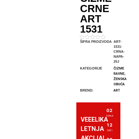
CRNE
ART
1531
ŠIFRA PROIZVODA
ART-
Ocenjeno
1531-
sa
CRNA-
0
NAPA-
od
25J
5
KATEGORIJE
ČIZME
RAVNE
,
ŽENSKA
OBUĆA
BREND:
ART
02
DANA
VEEELIKA
12
LETNJA
SATI
AKCIJA!