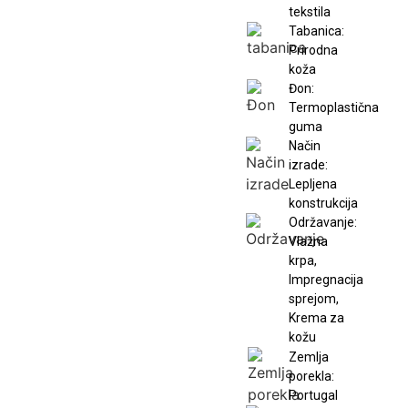
tekstila
Tabanica:
Prirodna
koža
Đon:
Termoplastična
guma
Način
izrade:
Lepljena
konstrukcija
Održavanje:
Vlažna
krpa,
Impregnacija
sprejom,
Krema za
kožu
Zemlja
porekla:
Portugal