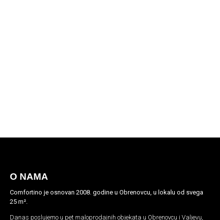
O NAMA
Comfortino je osnovan 2008. godine u Obrenovcu, u lokalu od svega
25 m².
Danas poslujemo u pet maloprodajnih objekata u Obrenovcu i Valjevu,