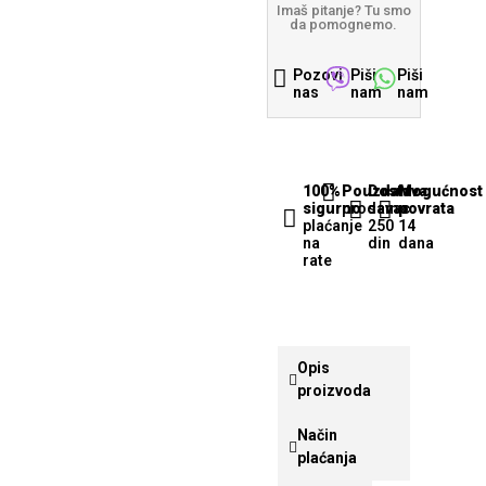
Imaš pitanje? Tu smo
da pomognemo.
Pozovi
Piši
Piši
nas
nam
nam
100%
Pouzdan
Dostava
Mogućnost
sigurno
prodavac
samo
povrata
plaćanje
250
14
na
din
dana
rate
Opis
proizvoda
Način
plaćanja