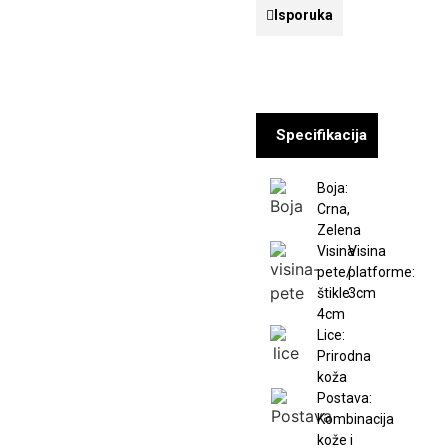
Isporuka
Specifikacija
Boja:
Crna,
Zelena
Visina
Visina
pete/
platforme:
štikle:
3cm
4cm
Lice:
Prirodna
koža
Postava:
Kombinacija
kože i