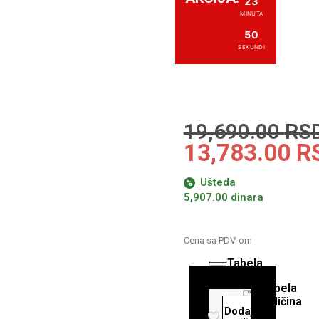
23
MINUTA
50
SEKUNDI
19,690.00
RS
13,783.00
R
Ušteda
%
5,907.00 dinara
Cena sa PDV-om
Tabela
veličina
DODAJ
Tabela
U
veličina
Dodaj u
KORPU