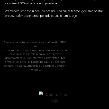
sa više od 400 m² prodajnog prostora.
Vremenom smo svoju ponudu proširili i na online tržište, gde smo postali
prepoznatljiv deo internet ponude obuće širom Srbije.
Sve cene na sajtu su iskazane sa uračunatim PDV-
om.
Nastojimo da budemo što precizniji u opisu proizvoda,
prikazu slika i samih cena, ali ne možemo
garantovati da su sve informacije kompletne i bez
grešaka. Svi artikli prikazani na sajtu su deo naše
ponude i ne podrazumeva da su dostupni u svakom
trenutku.